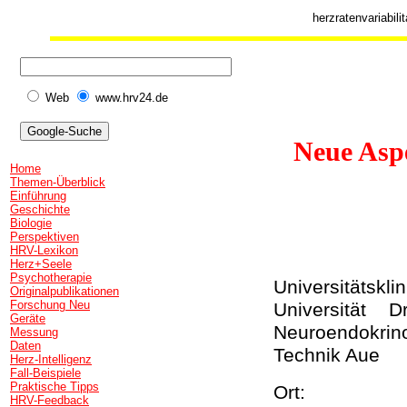
herzratenvariabili
Web
www.hrv24.de
Neue Asp
Home
Themen-Überblick
Einführung
Geschichte
Biologie
Perspektiven
HRV-Lexikon
Herz+Seele
Psychotherapie
Universitäts
Originalpublikationen
Forschung Neu
Universität 
Geräte
Neuroendokri
Messung
Daten
Technik Aue
Herz-Intelligenz
Fall-Beispiele
Praktische Tipps
Ort: Fet
HRV-Feedback