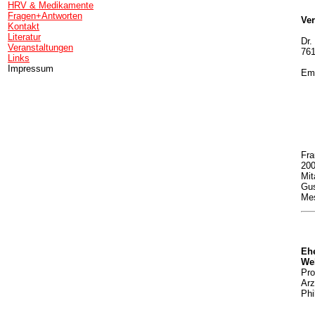
HRV & Medikamente
Fragen+Antworten
Ver
Kontakt
Literatur
Dr.
Veranstaltungen
761
Links
Impressum
Ema
Fra
200
Mit
Gus
Mes
Ehe
Web
Pro
Arz
Phi