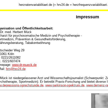
herzratenvariabilitaet.de (= hrv24.de = herzfrequenzvariabilitaet
Impressum
anisation und Öffentlichkeitsarbeit:
 Dr. med. Herbert Mück
harzt für psychosomatische Medizin und Psychotherapie -
rtmedizin, Prävention & Gesundheitsförderung,
ährungsberatung, Tabakentwöhnung
tscheider Weg 29
1061 Köln
. 0221/2611082
. 0221/607474
mepage:
www.dr-mueck.de
ail:
hm@hrv24.de
 Mück ist niedergelassener Arzt und Wissenschaftsjournalist (Schwerpunkt: Z
chotherapie, Sportmedizin). Er betreibt Praxis-Forschung und bietet diverse I
.depressions-sprechstunde.de
,
www.parkinson-spektrum.de
,
www.demenz-rat