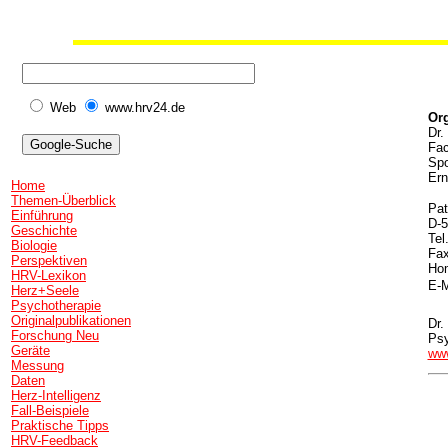
Web
www.hrv24.de
Org
Dr.
Fac
Spo
Ern
Home
Themen-Überblick
Pat
Einführung
D-5
Geschichte
Tel
Biologie
Fax
Perspektiven
Ho
HRV-Lexikon
E-M
Herz+Seele
Psychotherapie
Originalpublikationen
Dr.
Forschung Neu
Psy
Geräte
www
Messung
Daten
Herz-Intelligenz
Fall-Beispiele
Praktische Tipps
HRV-Feedback