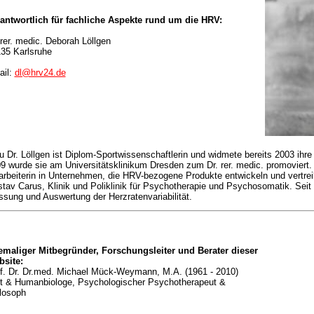
antwortlich für
fachliche Aspekte rund um die HRV:
 rer. medic. Deborah Löllgen
35 Karlsruhe
il:
dl@hrv24.de
u Dr. Löllgen ist Diplom-Sportwissenschaftlerin und widmete bereits 2003 ihre
9 wurde sie am Universitätsklinikum Dresden zum Dr. rer. medic. promoviert. 
arbeiterin in Unternehmen, die HRV-bezogene Produkte entwickeln und vertre
tav Carus, Klinik und Poliklinik für Psychotherapie und Psychosomatik. Seit 
sung und Auswertung der Herzratenvariabilität.
maliger Mitbegründer, Forschungsleiter und Berater dieser
site:
f. Dr. Dr.med. Michael Mück-Weymann, M.A. (1961 - 2010)
t & Humanbiologe, Psychologischer Psychotherapeut &
losoph