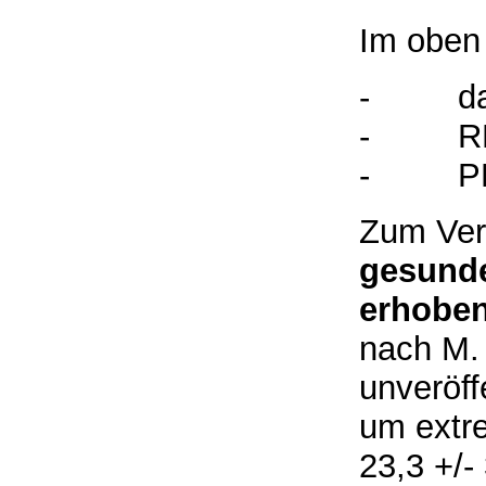
Im oben 
-
d
-
R
-
P
Zum Ver
gesund
erhobe
nach M.
unveröff
um extr
23,3 +/-