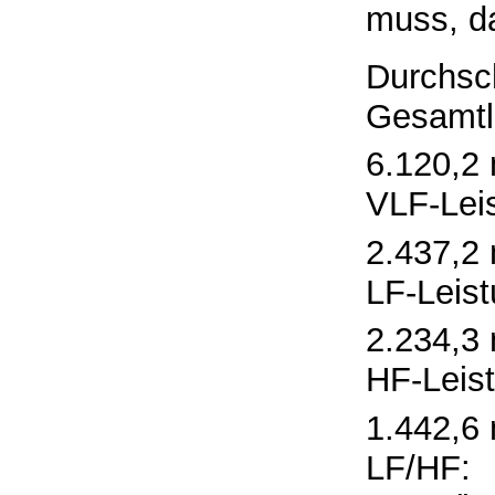
muss, da
Durchsch
Gesamtle
6.120,2
VLF-Leis
2.437,2
LF-Leist
2.234,3
HF-Leist
1.442,6
LF/HF: