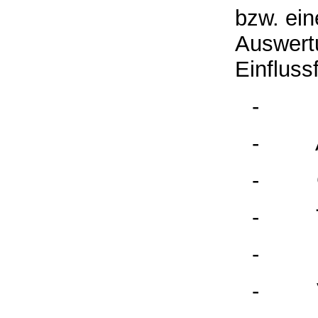
bzw. ein
Auswert
Einfluss
-
-
-
-
-
-