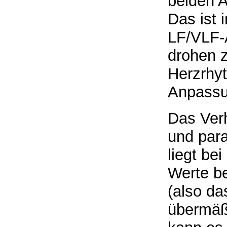
beiden A
Das ist 
LF/VLF-A
drohen 
Herzrhy
Anpassu
Das Ver
und para
liegt be
Werte b
(also da
übermäßi