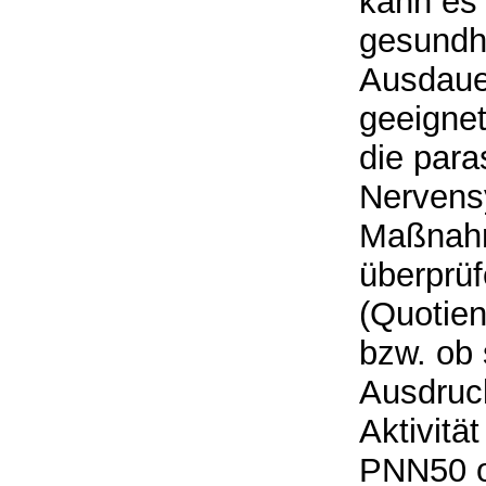
kann es 
gesundh
Ausdauer
geeigne
die para
Nervensy
Maßnahm
überprüf
(Quotien
bzw. ob 
Ausdruc
Aktivitä
PNN50 