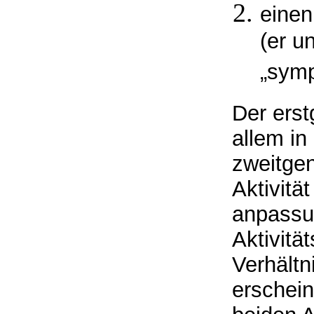
einen
(er u
„symp
Der erst
allem in
zweitge
Aktivitä
anpassun
Aktivitä
Verhältn
erschein