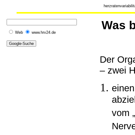
herzratenvariabili
Was b
Web
www.hrv24.de
Der Org
– zwei H
einen
abzie
vom 
Nerve