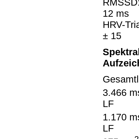
RMSSD
12 ms
HRV-Tria
± 15
Spektra
Aufzeic
Gesamtl
3.466 m
LF
1.170 m
LF
2