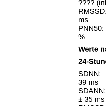
???? (in
RMSSD
ms
PNN50:
%
Werte n
24-Stun
SDNN:
39 ms
SDANN:
± 35 ms